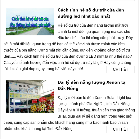
Cách tính hệ số dự trữ của đèn
đường led nlmt xác nhất
Hệ số dự trữ của đèn năng lượng mặt trời
chính là một dữ liệu quan trọng mà các chủ
đầu tư, chủ thầu thi công cần phải lưu ý. Đây
sẽ là một dữ liệu quan trọng để bạn có thể xác định được chính xác kích
thước của pin năng lượng mặt trời cần dùng, dự kiến khoảng cách bố trí trụ
đèn,..... Vậy cách tính hệ số dự trữ của đèn đường LED nlmt là như thế nào?
Các yếu tố ảnh hưởng đến việc tính hệ số dự trữ này là gì? Hãy cùng chúng
tôi tìm câu giải đáp ngay trong bài viết này nhé!
CHI TIẾT
Đại lý đèn năng lượng Xenon tại
Đắk Nông
Đại lý mới bán lẻ đèn Xenon Solar Light tọa
lạc tại thành phố Gia Nghĩa, tỉnh Đắk Nông.
Đây là vị trí lí tưởng, thuận tiện cho giao thông
đi lại, giúp đại lý dễ dàng hơn trong việc giới
thiệu, cung cấp sản phẩm cho khách hàng cũng như bảo hành bảo trì sản
phẩm cho khách hàng tại Tỉnh Đắk Nông.
CHI TIẾT