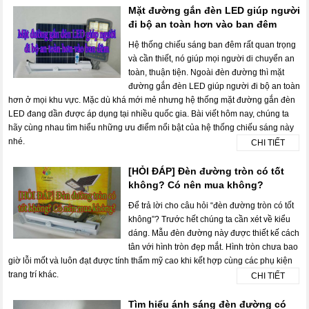
Mặt đường gắn đèn LED giúp người
đi bộ an toàn hơn vào ban đêm
Hệ thống chiếu sáng ban đêm rất quan trọng
và cần thiết, nó giúp mọi người di chuyển an
toàn, thuận tiện. Ngoài đèn đường thì mặt
đường gắn đèn LED giúp người đi bộ an toàn
hơn ở mọi khu vực. Mặc dù khá mới mẻ nhưng hệ thống mặt đường gắn đèn
LED đang dần được áp dụng tại nhiều quốc gia. Bài viết hôm nay, chúng ta
hãy cùng nhau tìm hiểu những ưu điểm nổi bật của hệ thống chiếu sáng này
nhé.
CHI TIẾT
[HỎI ĐÁP] Đèn đường tròn có tốt
không? Có nên mua không?
Để trả lời cho câu hỏi “đèn đường tròn có tốt
không”? Trước hết chúng ta cần xét về kiểu
dáng. Mẫu đèn đường này được thiết kế cách
tân với hình tròn đẹp mắt. Hình tròn chưa bao
giờ lỗi mốt và luôn đạt được tính thẩm mỹ cao khi kết hợp cùng các phụ kiện
trang trí khác.
CHI TIẾT
Tìm hiểu ánh sáng đèn đường có