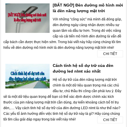
[BẤT NGỜ] Đèn đường mô hình mới
là đèn năng lượng mặt trời
Với những “công sức” mà mình đã đóng góp,
đèn đường ngày càng nhận được nhiều sự
quan tâm và đầu tư hơn. Trong đó việc nâng
cấp và cải tiến mô hình đèn đường là vấn đề
cấp bách cần được thực hiện sớm. Trong bài viết này hãy cùng chúng tôi tìm
hiểu về đèn đường mô hình mới là đèn đường năng lượng mặt trời nhé!
CHI TIẾT
Cách tính hệ số dự trữ của đèn
đường led nlmt xác nhất
Hệ số dự trữ của đèn năng lượng mặt trời
chính là một dữ liệu quan trọng mà các chủ
đầu tư, chủ thầu thi công cần phải lưu ý. Đây
sẽ là một dữ liệu quan trọng để bạn có thể xác định được chính xác kích
thước của pin năng lượng mặt trời cần dùng, dự kiến khoảng cách bố trí trụ
đèn,..... Vậy cách tính hệ số dự trữ của đèn đường LED nlmt là như thế nào?
Các yếu tố ảnh hưởng đến việc tính hệ số dự trữ này là gì? Hãy cùng chúng
tôi tìm câu giải đáp ngay trong bài viết này nhé!
CHI TIẾT