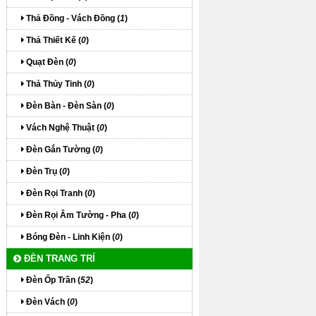
Thả Đồng - Vách Đồng (
1
)
Thả Thiết Kế (
0
)
Quạt Đèn (
0
)
Thả Thủy Tinh (
0
)
Đèn Bàn - Đèn Sàn (
0
)
Vách Nghệ Thuật (
0
)
Đèn Gắn Tường (
0
)
Đèn Trụ (
0
)
Đèn Rọi Tranh (
0
)
Đèn Rọi Âm Tường - Pha (
0
)
Bóng Đèn - Linh Kiện (
0
)
ĐÈN TRANG TRÍ
Đèn Ốp Trần (
52
)
Đèn Vách (
0
)