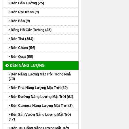
Đèn Gắn Tường (
75
)
Đèn Rọi Tranh (
0
)
Đèn Bàn (
0
)
Đồng Hồ Gắn Tường (
36
)
Đèn Thả (
153
)
Đèn Chùm (
54
)
Đèn Quạt (
55
)
ĐÈN NĂNG LƯỢNG
Đèn Năng Lượng Mặt Trời Trong Nhà
(
13
)
Đèn Pha Năng Lượng Mặt Trời (
69
)
Đèn Đường Năng Lượng Mặt Trời (
61
)
Đèn Camera Năng Lượng Mặt Trời (
3
)
Đèn Sân Vườn Năng Lượng Mặt Trời
(
17
)
Đèn Trụ Cổng Năng Lượng Mặt Trời