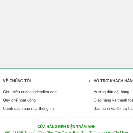
VỀ CHÚNG TÔI
HỖ TRỢ KHÁCH HÀ
Giới thiệu cuahangdendien.com
Hướng dẫn đặt hàng
Quy chế hoạt động
Giao hàng và thanh to
Chính sách bảo mật thông tin
Bảo hành và đổi trả h
CỬA HÀNG ĐÈN ĐIỆN TRÂM ANH
ĐC: 4380B, Nguyễn Cửu Phú, Tân Tạo A, Bình Tân, Thành phố Hồ Chí Minh