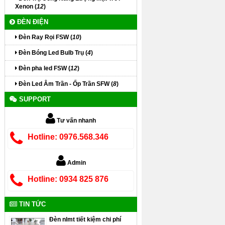
Xenon (
12
)
ĐÈN ĐIỆN
Đèn Ray Rọi FSW (
10
)
Đèn Bóng Led Bulb Trụ (
4
)
Đèn pha led FSW (
12
)
Đèn Led Âm Trần - Ốp Trần SFW (
8
)
SUPPORT
Tư vấn nhanh
Hotline: 0976.568.346
Admin
Hotline: 0934 825 876
TIN TỨC
Đèn nlmt tiết kiệm chi phí