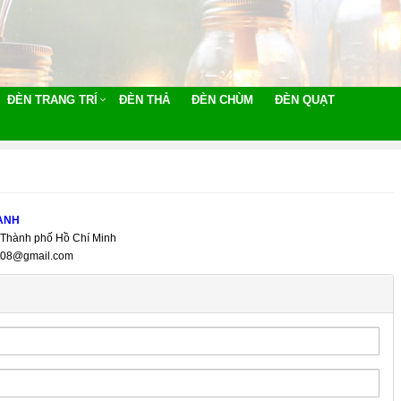
ĐÈN TRANG TRÍ
ĐÈN THẢ
ĐÈN CHÙM
ĐÈN QUẠT
ANH
 Thành phố Hồ Chí Minh
ght08@gmail.com