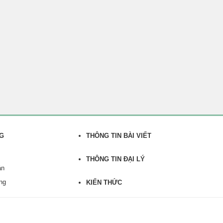
NG
THÔNG TIN BÀI VIẾT
THÔNG TIN ĐẠI LÝ
án
àng
KIẾN THỨC