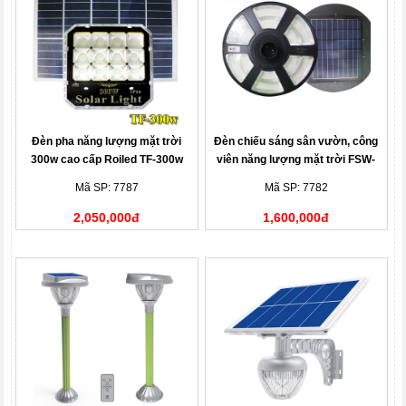
Đèn pha năng lượng mặt trời
Đèn chiếu sáng sân vườn, công
300w cao cấp Roiled TF-300w
viên năng lượng mặt trời FSW-
600W
Mã SP: 7787
Mã SP: 7782
2,050,000đ
1,600,000đ