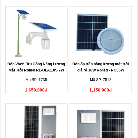
Đèn Vách, Trụ Cổng Năng Lượng
Đèn ốp trần năng lượng mặt trời
Mặt Trời Roiled RL-OLA1.0S 7W
giá rẻ 36W Roiled - RO36W
Apple Light 1.0S
Mã SP: 7735
Mã SP: 7518
1,650,000đ
1,150,000đ