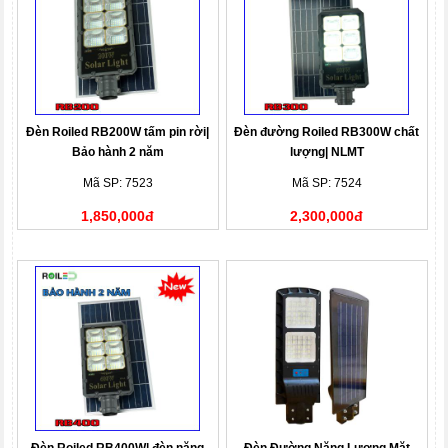
Đèn Roiled RB200W tấm pin rời|
Đèn đường Roiled RB300W chất
Bảo hành 2 năm
lượng| NLMT
Mã SP: 7523
Mã SP: 7524
1,850,000đ
2,300,000đ
Đèn Roiled RB400W| đèn năng
Đèn Đường Năng Lượng Mặt