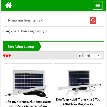
Toggl
navig
TÌM KIẾM
Trang chủ
Đèn Năng Lượng
Đèn Năng Lượng
175
Đèn Tuýp NLMT Trong Nhà 6 Tấc
Đèn Tuýp Trong Nhà Năng Lượng
200W Mẫu Mới, Giá Rẻ
Mặt Trời 3 Tấc 100W Giá Rẻ