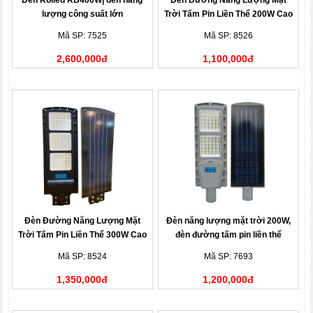
lượng công suất lớn
Trời Tấm Pin Liền Thể 200W Cao
Cấp FSW LT-200W, Siêu Sáng
Mã SP: 7525
Mã SP: 8526
2,600,000đ
1,100,000đ
Đèn Đường Năng Lượng Mặt
Đèn năng lượng mặt trời 200W,
Trời Tấm Pin Liền Thể 300W Cao
đèn đường tấm pin liền thể
Cấp FSW LT-300W, Siêu Sáng
Roiled RL-200W
Mã SP: 8524
Mã SP: 7693
1,350,000đ
1,200,000đ