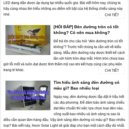
LED đang dần được áp dụng tại nhiều quốc gia. Bài viết hôm nay, chúng ta
hãy cùng nhau tìm hiểu những ưu điểm nổi bật của hệ thống chiếu sáng này
nhé.
CHI TIẾT
[HỎI ĐÁP] Đèn đường tròn có tốt
không? Có nên mua không?
Để trả lời cho câu hỏi “đèn đường tròn có tốt
không”? Trước hết chúng ta cần xét về kiểu
dáng. Mẫu đèn đường này được thiết kế cách
tân với hình tròn đẹp mắt. Hình tròn chưa bao
giờ lỗi mốt và luôn đạt được tính thẩm mỹ cao khi kết hợp cùng các phụ kiện
trang trí khác.
CHI TIẾT
Tìm hiểu ánh sáng đèn đường có
màu gì? Bao nhiêu loại
Ngày nay, đèn đường được lắp đặt ở hầu hết
các địa phương. Để đảm bảo ánh sáng chiếu
đạt tiêu chuẩn thì việc lựa chọn loại đèn nào,
công suất bao nhiêu và ánh sáng ra sao là
điều cần quan tâm hàng đầu. Vậy ánh sáng đèn đường có màu gì? Bao nhiêu
loại? Bài viết này, Xeon Solar Light sẽ giải đáp cho bạn một cách đầy đủ nhất.