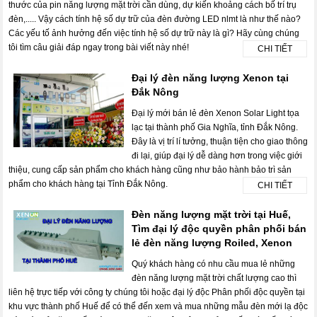
thước của pin năng lượng mặt trời cần dùng, dự kiến khoảng cách bố trí trụ
đèn,..... Vậy cách tính hệ số dự trữ của đèn đường LED nlmt là như thế nào?
Các yếu tố ảnh hưởng đến việc tính hệ số dự trữ này là gì? Hãy cùng chúng
tôi tìm câu giải đáp ngay trong bài viết này nhé!
CHI TIẾT
Đại lý đèn năng lượng Xenon tại
Đắk Nông
Đại lý mới bán lẻ đèn Xenon Solar Light tọa
lạc tại thành phố Gia Nghĩa, tỉnh Đắk Nông.
Đây là vị trí lí tưởng, thuận tiện cho giao thông
đi lại, giúp đại lý dễ dàng hơn trong việc giới
thiệu, cung cấp sản phẩm cho khách hàng cũng như bảo hành bảo trì sản
phẩm cho khách hàng tại Tỉnh Đắk Nông.
CHI TIẾT
Đèn năng lượng mặt trời tại Huế,
Tìm đại lý độc quyền phân phối bán
lẻ đèn năng lượng Roiled, Xenon
Quý khách hàng có nhu cầu mua lẻ những
đèn năng lượng mặt trời chất lượng cao thì
liên hệ trực tiếp với công ty chúng tôi hoặc đại lý độc Phân phối độc quyền tại
khu vực thành phố Huế để có thể đến xem và mua những mẫu đèn mới lạ độc