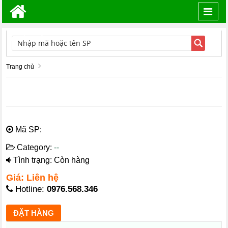
Toggl
navig
TÌM KIẾM
Trang chủ
Mã SP:
Category:
--
Tình trạng: Còn hàng
Giá: Liên hệ
Hotline:
0976.568.346