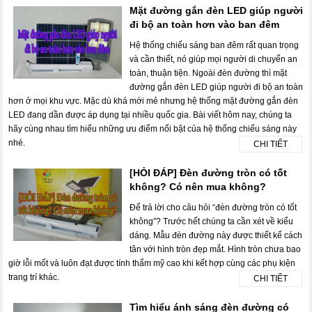
Mặt đường gắn đèn LED giúp người
đi bộ an toàn hơn vào ban đêm
Hệ thống chiếu sáng ban đêm rất quan trọng
và cần thiết, nó giúp mọi người di chuyển an
toàn, thuận tiện. Ngoài đèn đường thì mặt
đường gắn đèn LED giúp người đi bộ an toàn
hơn ở mọi khu vực. Mặc dù khá mới mẻ nhưng hệ thống mặt đường gắn đèn
LED đang dần được áp dụng tại nhiều quốc gia. Bài viết hôm nay, chúng ta
hãy cùng nhau tìm hiểu những ưu điểm nổi bật của hệ thống chiếu sáng này
nhé.
CHI TIẾT
[HỎI ĐÁP] Đèn đường tròn có tốt
không? Có nên mua không?
Để trả lời cho câu hỏi “đèn đường tròn có tốt
không”? Trước hết chúng ta cần xét về kiểu
dáng. Mẫu đèn đường này được thiết kế cách
tân với hình tròn đẹp mắt. Hình tròn chưa bao
giờ lỗi mốt và luôn đạt được tính thẩm mỹ cao khi kết hợp cùng các phụ kiện
trang trí khác.
CHI TIẾT
Tìm hiểu ánh sáng đèn đường có