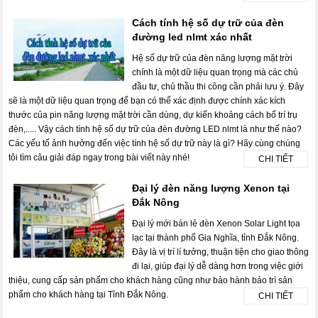
Cách tính hệ số dự trữ của đèn
đường led nlmt xác nhất
Hệ số dự trữ của đèn năng lượng mặt trời
chính là một dữ liệu quan trọng mà các chủ
đầu tư, chủ thầu thi công cần phải lưu ý. Đây
sẽ là một dữ liệu quan trọng để bạn có thể xác định được chính xác kích
thước của pin năng lượng mặt trời cần dùng, dự kiến khoảng cách bố trí trụ
đèn,..... Vậy cách tính hệ số dự trữ của đèn đường LED nlmt là như thế nào?
Các yếu tố ảnh hưởng đến việc tính hệ số dự trữ này là gì? Hãy cùng chúng
tôi tìm câu giải đáp ngay trong bài viết này nhé!
CHI TIẾT
Đại lý đèn năng lượng Xenon tại
Đắk Nông
Đại lý mới bán lẻ đèn Xenon Solar Light tọa
lạc tại thành phố Gia Nghĩa, tỉnh Đắk Nông.
Đây là vị trí lí tưởng, thuận tiện cho giao thông
đi lại, giúp đại lý dễ dàng hơn trong việc giới
thiệu, cung cấp sản phẩm cho khách hàng cũng như bảo hành bảo trì sản
phẩm cho khách hàng tại Tỉnh Đắk Nông.
CHI TIẾT