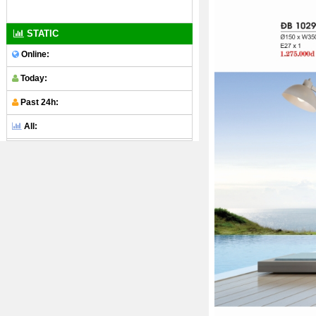
STATIC
Online:
Today:
Past 24h:
All: