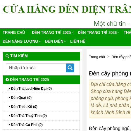
TRANG CHỦ
ĐÈN TRANG TRÍ 2025
ĐÈN TRANG TRÍ 2026
THẢ
ĐÈN NĂNG LƯỢNG
ĐÈN ĐIỆN
LIÊN HỆ
TÌM KIẾM
Trang chủ
Đèn cây ph
Đèn cây phòng 
ĐÈN TRANG TRÍ 2025
Địa chỉ cửa hàng cô
Đèn Thả Led Hiện Đại (
0
)
Shop cửa hàng Đèn 
Đèn Quạt (
0
)
phòng ngủ, phòng k
là dễ. Là nhà phân
Đèn Thiết Kế (
0
)
khách Ninh Bình đi
Đèn Thả Thuỷ Tinh (
0
)
Đèn Thả Cà Phê (
0
)
Đèn cây phòng ngủ,