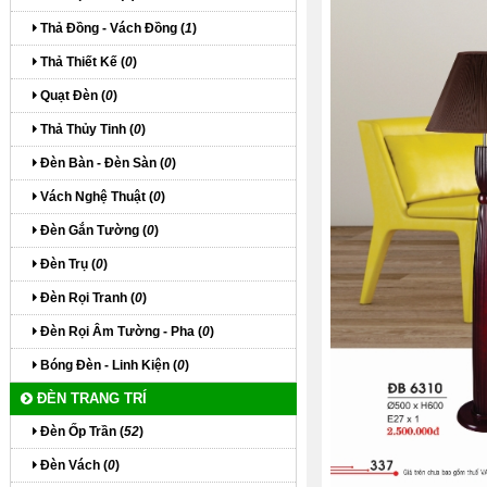
Thả Đồng - Vách Đồng (
1
)
Thả Thiết Kế (
0
)
Quạt Đèn (
0
)
Thả Thủy Tinh (
0
)
Đèn Bàn - Đèn Sàn (
0
)
Vách Nghệ Thuật (
0
)
Đèn Gắn Tường (
0
)
Đèn Trụ (
0
)
Đèn Rọi Tranh (
0
)
Đèn Rọi Âm Tường - Pha (
0
)
Bóng Đèn - Linh Kiện (
0
)
ĐÈN TRANG TRÍ
Đèn Ốp Trần (
52
)
Đèn Vách (
0
)