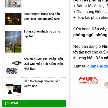
Đèn cây phòng ng
+ Bán sỉ lẻ các loạ
+ Giao hàng Đèn cây
đèn trang trí trong nhà nên
+ Hợp tác phân phối
chọn loại nào cho phù hợp
Cửa hàng
Đèn cây 
Sự lựa chọn thích hợp cho
phòng ngủ, phòng
dịp Tết
Nếu bạn đang ở
Ni
tới tận nơi cho quý
thương hiệu
Đèn câ
💡 Đèn NLMT: Giải Pháp Hiệu
Quả Cho Việc Tiết Kiệm Điện
Xem tại
cuahangde
Nhà Bạn
Đèn thích hợp cho các sân
vườn nhỏ
SOCIAL