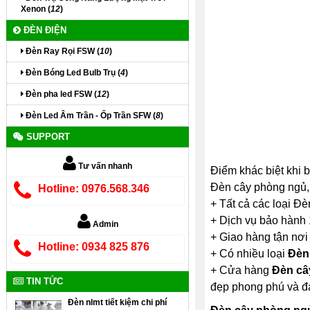
Xenon (
12
)
ĐÈN ĐIỆN
Đèn Ray Rọi FSW (
10
)
Đèn Bóng Led Bulb Trụ (
4
)
Đèn pha led FSW (
12
)
Đèn Led Âm Trần - Ốp Trần SFW (
8
)
SUPPORT
Tư vấn nhanh
Điểm khác biệt khi
Đèn cây phòng ngủ,
Hotline: 0976.568.346
+ Tất cả các loại Đ
+ Dịch vụ bảo hành
Admin
+ Giao hàng tận nơi
Hotline: 0934 825 876
+ Có nhiều loại
Đèn
+ Cửa hàng
Đèn câ
TIN TỨC
đẹp phong phú và đ
Đèn nlmt tiết kiệm chi phí