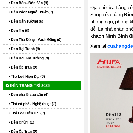
Đèn Bàn - Đèn Sàn (
0
)
Địa chỉ cửa hàng cô
Đèn Vách Nghệ Thuật (
0
)
Shop cửa hàng
Đèn
Đèn Gắn Tường (
0
)
phòng ngủ, phòng kh
dễ. Là nhà phân ph
Đèn Trụ (
0
)
khách Ninh Bình
đi
Đèn Thả Đồng - Vách Đồng (
0
)
Xem tại
cuahangde
Đèn Rọi Tranh (
0
)
Đèn Rọi Âm Tường (
0
)
Đèn Ốp Trần (
0
)
Thả Led Hiện Đại (
0
)
ĐÈN TRANG TRÍ 2026
Đèn pha lê cao cấp (
4
)
Thả cà phê - Nghệ thuật (
1
)
Thả Led Hiện Đại (
0
)
Đèn Chùm (
1
)
Đèn Ốp Trần (
0
)