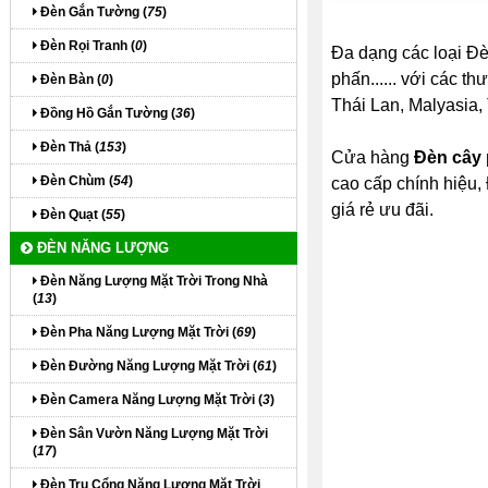
Đèn Gắn Tường (
75
)
Đèn Rọi Tranh (
0
)
Đa dạng các loại Đ
phấn...... với các t
Đèn Bàn (
0
)
Thái Lan, Malyasia, 
Đồng Hồ Gắn Tường (
36
)
Đèn Thả (
153
)
Cửa hàng
Đèn cây 
Đèn Chùm (
54
)
cao cấp chính hiệu,
giá rẻ ưu đãi.
Đèn Quạt (
55
)
ĐÈN NĂNG LƯỢNG
Đèn Năng Lượng Mặt Trời Trong Nhà
(
13
)
Đèn Pha Năng Lượng Mặt Trời (
69
)
Đèn Đường Năng Lượng Mặt Trời (
61
)
Đèn Camera Năng Lượng Mặt Trời (
3
)
Đèn Sân Vườn Năng Lượng Mặt Trời
(
17
)
Đèn Trụ Cổng Năng Lượng Mặt Trời