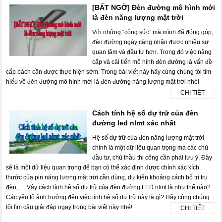
[BẤT NGỜ] Đèn đường mô hình mới
là đèn năng lượng mặt trời
Với những “công sức” mà mình đã đóng góp,
đèn đường ngày càng nhận được nhiều sự
quan tâm và đầu tư hơn. Trong đó việc nâng
cấp và cải tiến mô hình đèn đường là vấn đề
cấp bách cần được thực hiện sớm. Trong bài viết này hãy cùng chúng tôi tìm
hiểu về đèn đường mô hình mới là đèn đường năng lượng mặt trời nhé!
CHI TIẾT
Cách tính hệ số dự trữ của đèn
đường led nlmt xác nhất
Hệ số dự trữ của đèn năng lượng mặt trời
chính là một dữ liệu quan trọng mà các chủ
đầu tư, chủ thầu thi công cần phải lưu ý. Đây
sẽ là một dữ liệu quan trọng để bạn có thể xác định được chính xác kích
thước của pin năng lượng mặt trời cần dùng, dự kiến khoảng cách bố trí trụ
đèn,..... Vậy cách tính hệ số dự trữ của đèn đường LED nlmt là như thế nào?
Các yếu tố ảnh hưởng đến việc tính hệ số dự trữ này là gì? Hãy cùng chúng
tôi tìm câu giải đáp ngay trong bài viết này nhé!
CHI TIẾT