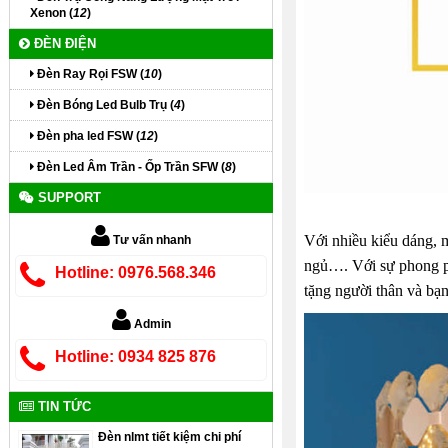
Xenon (
12
)
ĐÈN ĐIỆN
Đèn Ray Rọi FSW (
10
)
Đèn Bóng Led Bulb Trụ (
4
)
Đèn pha led FSW (
12
)
Đèn Led Âm Trần - Ốp Trần SFW (
8
)
SUPPORT
Với nhiều kiểu dáng, 
Tư vấn nhanh
ngủ…. Với sự phong ph
Hotline: 0976.568.346
tặng người thân và bạn
Admin
Hotline: 0934 825 876
TIN TỨC
Đèn nlmt tiết kiệm chi phí