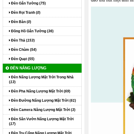
Đèn Gắn Tường (
75
)
Đèn Rọi Tranh (
0
)
Đèn Bàn (
0
)
Đồng Hồ Gắn Tường (
36
)
Đèn Thả (
153
)
Đèn Chùm (
54
)
Đèn Quạt (
55
)
ĐÈN NĂNG LƯỢNG
Đèn Năng Lượng Mặt Trời Trong Nhà
(
13
)
Đèn Pha Năng Lượng Mặt Trời (
69
)
Đèn Đường Năng Lượng Mặt Trời (
61
)
Đèn Camera Năng Lượng Mặt Trời (
3
)
Đèn Sân Vườn Năng Lượng Mặt Trời
(
17
)
Đèn Trụ Cổng Năng Lượng Mặt Trời