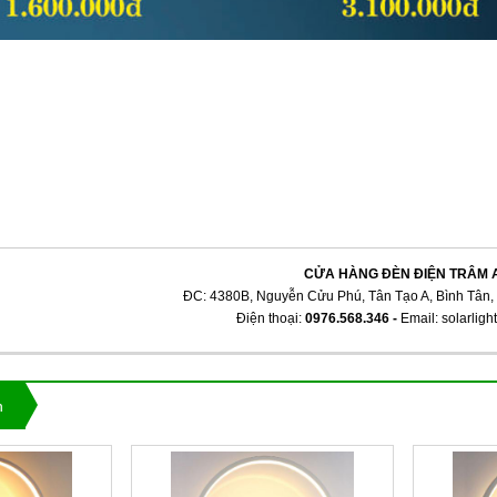
CỬA HÀNG ĐÈN ĐIỆN TRÂM 
ĐC: 4380B, Nguyễn Cửu Phú, Tân Tạo A, Bình Tân,
Điện thoại:
0976.568.346
-
Email: solarli
n