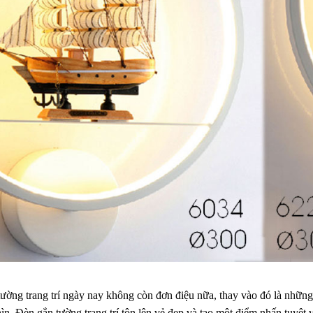
ờng trang trí ngày nay không còn đơn điệu nữa, thay vào đó là những c
ìn. Đèn gắn tường trang trí tôn lên vẻ đẹp và tạo một điểm nhấn tuyệt 