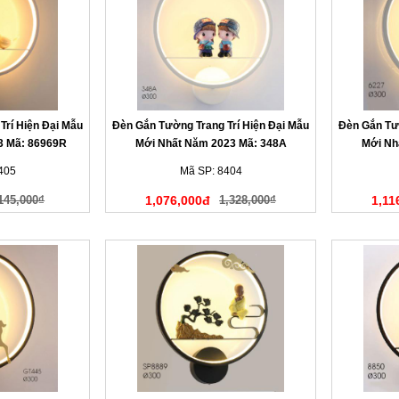
Trí Hiện Đại Mẫu
Đèn Gắn Tường Trang Trí Hiện Đại Mẫu
Đèn Gắn Tườ
3 Mã: 86969R
Mới Nhất Năm 2023 Mã: 348A
Mới Nh
405
Mã SP: 8404
145,000₫
1,076,000đ
1,328,000₫
1,11