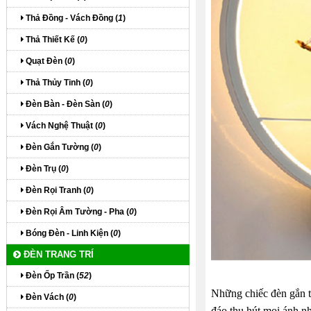
Thả Đồng - Vách Đồng (
1
)
Thả Thiết Kế (
0
)
Quạt Đèn (
0
)
Thả Thủy Tinh (
0
)
Đèn Bàn - Đèn Sàn (
0
)
Vách Nghệ Thuật (
0
)
Đèn Gắn Tường (
0
)
Đèn Trụ (
0
)
Đèn Rọi Tranh (
0
)
Đèn Rọi Âm Tường - Pha (
0
)
Bóng Đèn - Linh Kiện (
0
)
ĐÈN TRANG TRÍ
Đèn Ốp Trần (
52
)
Những chiếc đèn gắn tư
Đèn Vách (
0
)
đáo thu hút mọi ánh nh