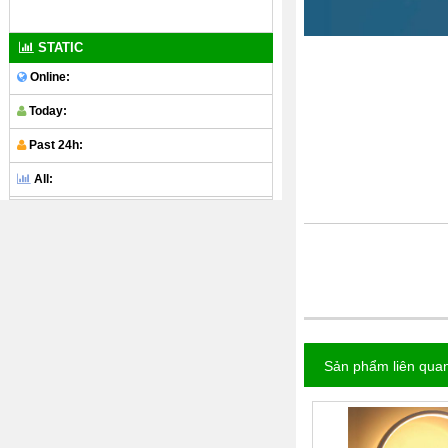
STATIC
Online:
Today:
Past 24h:
All:
Sản phẩm liên qua