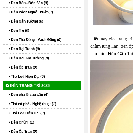
Đèn Bàn - Đèn Sàn (
0
)
Đèn Vách Nghệ Thuật (
0
)
Đèn Gắn Tường (
0
)
Đèn Trụ (
0
)
Hiện nay việc trang t
Đèn Thả Đồng - Vách Đồng (
0
)
chùm lung linh, đèn ố
Đèn Rọi Tranh (
0
)
hảo hơn.
Đèn Gắn Tư
Đèn Rọi Âm Tường (
0
)
Đèn Ốp Trần (
0
)
Thả Led Hiện Đại (
0
)
ĐÈN TRANG TRÍ 2026
Đèn pha lê cao cấp (
4
)
Thả cà phê - Nghệ thuật (
1
)
Thả Led Hiện Đại (
0
)
Đèn Chùm (
1
)
Đèn Ốp Trần (
0
)