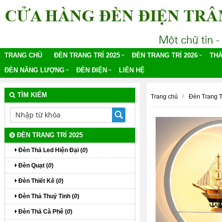
TRANG CHỦ
ĐÈN TRANG TRÍ 2025
ĐÈN TRANG TRÍ 2026
THẢ
ĐÈN NĂNG LƯỢNG
ĐÈN ĐIỆN
LIÊN HỆ
TÌM KIẾM
Trang chủ
Đèn Trang T
ĐÈN TRANG TRÍ 2025
Đèn Thả Led Hiện Đại (
0
)
Đèn Quạt (
0
)
Đèn Thiết Kế (
0
)
Đèn Thả Thuỷ Tinh (
0
)
Đèn Thả Cà Phê (
0
)