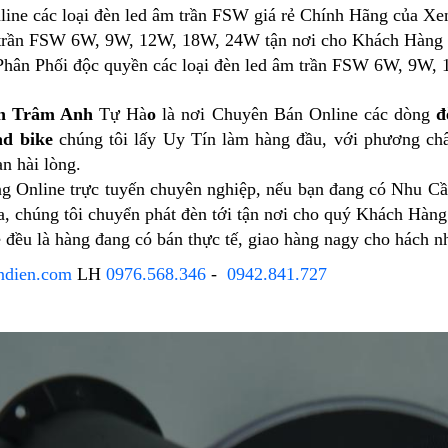
line các loại đèn led âm trần FSW giá rẻ Chính Hãng của Xe
 trần FSW 6W, 9W, 12W, 18W, 24W tận nơi cho Khách Hàng
 Phân Phối độc quyền các loại đèn led âm trần FSW 6W, 9W
ện Trâm Anh
Tự Hà
o
là nơi Chuyên Bán Online các dòng
đ
ad bike
chúng tôi lấy Uy Tín làm hàng đầu, với phương châ
n hài lòng.
ng Online trực tuyến chuyên nghiệp, nếu bạn đang có Nhu Cầ
a, chúng tôi chuyển phát đèn tới tận nơi cho quý Khách Hàng
 đều là hàng đang có bán thực tế, giao hàng nagy cho hách n
ndien.com
LH
0976.568.346
-
0942.841.727