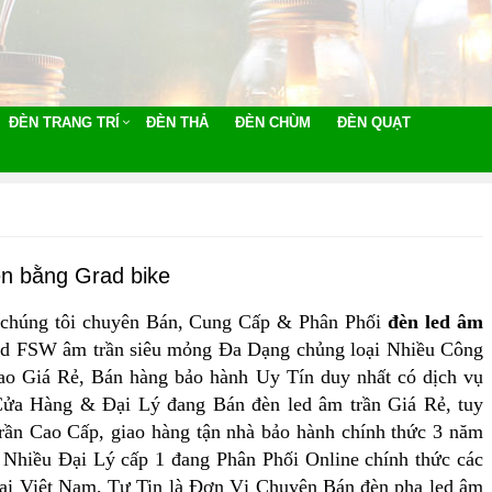
ĐÈN TRANG TRÍ
ĐÈN THẢ
ĐÈN CHÙM
ĐÈN QUẠT
n bằng Grad bike
chúng tôi chuyên Bán, Cung Cấp & Phân Phối
đèn led âm
ed FSW âm trần siêu mỏng Đa Dạng chủng loại Nhiều Công
ao Giá Rẻ, Bán hàng bảo hành Uy Tín duy nhất có dịch vụ
Cửa Hàng & Đại Lý đang Bán đèn led âm trần Giá Rẻ, tuy
rần Cao Cấp, giao hàng tận nhà bảo hành chính thức 3 năm
 Nhiều Đại Lý cấp 1 đang Phân Phối Online chính thức các
ại Việt Nam, Tự Tin là Đơn Vị Chuyên Bán đèn pha led âm