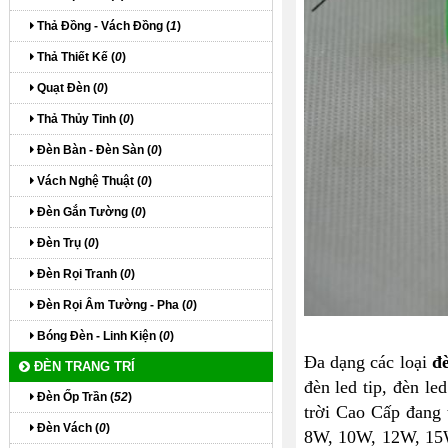
Thả Đồng - Vách Đồng (
1
)
Thả Thiết Kế (
0
)
Quạt Đèn (
0
)
Thả Thủy Tinh (
0
)
Đèn Bàn - Đèn Sàn (
0
)
Vách Nghệ Thuật (
0
)
Đèn Gắn Tường (
0
)
Đèn Trụ (
0
)
Đèn Rọi Tranh (
0
)
Đèn Rọi Âm Tường - Pha (
0
)
Bóng Đèn - Linh Kiện (
0
)
Đa dạng các loại
đ
ĐÈN TRANG TRÍ
đèn led tip, đèn le
Đèn Ốp Trần (
52
)
trời Cao Cấp đang 
Đèn Vách (
0
)
8W, 10W, 12W, 15W