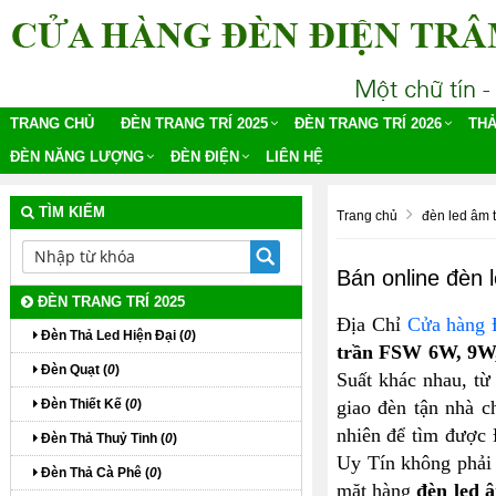
TRANG CHỦ
ĐÈN TRANG TRÍ 2025
ĐÈN TRANG TRÍ 2026
THẢ
ĐÈN NĂNG LƯỢNG
ĐÈN ĐIỆN
LIÊN HỆ
TÌM KIẾM
Trang chủ
đèn led âm 
Bán online đèn
ĐÈN TRANG TRÍ 2025
Địa Chỉ
Cửa hàng
Đèn Thả Led Hiện Đại (
0
)
trần FSW 6W, 9W,
Đèn Quạt (
0
)
Suất khác nhau, t
Đèn Thiết Kế (
0
)
giao đèn tận nhà 
nhiên để tìm được 
Đèn Thả Thuỷ Tinh (
0
)
Uy Tín không phải 
Đèn Thả Cà Phê (
0
)
mặt hàng
đèn led 