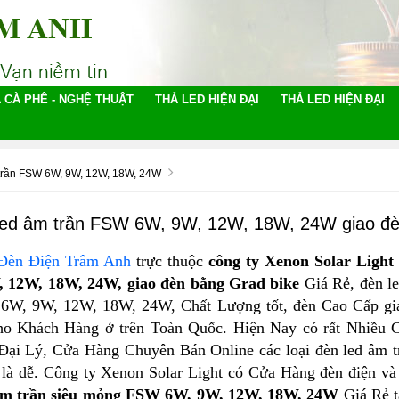
 CÀ PHÊ - NGHỆ THUẬT
THẢ LED HIỆN ĐẠI
THẢ LED HIỆN ĐẠI
trần FSW 6W, 9W, 12W, 18W, 24W
 led âm trần FSW 6W, 9W, 12W, 18W, 24W giao đè
 Đèn Điện Trâm Anh
trực thuộc
công ty Xenon Solar Light
 12W, 18W, 24W, giao đèn bằng Grad bike
Giá Rẻ, đèn l
ừ 6W, 9W, 12W, 18W, 24W, Chất Lượng tốt, đèn Cao Cấp gi
cho Khách Hàng ở trên Toàn Quốc. Hiện Nay có rất Nhiều 
Đại Lý, Cửa Hàng Chuyên Bán Online các loại đèn led âm t
là dễ. Công ty Xenon Solar Light có Cửa Hàng đèn điện và
âm trần siêu mỏng FSW
6W, 9W, 12W, 18W, 24W
Giá Rẻ t