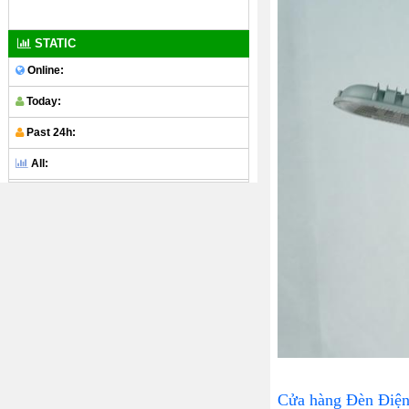
STATIC
Online:
Today:
Past 24h:
All:
Cửa hàng Đèn Điệ