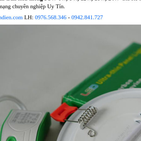
 mạng chuyên nghiệp Uy Tín.
ndien.com
LH:
0976.568.346
-
0942.841.727