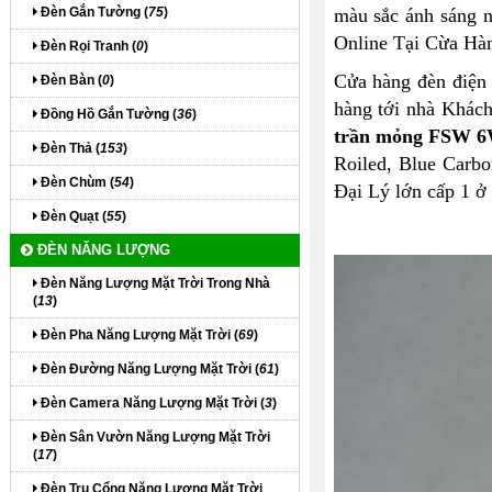
màu sắc ánh sáng n
Đèn Gắn Tường (
75
)
Online Tại Cừa Hà
Đèn Rọi Tranh (
0
)
Cửa hàng đèn điện
Đèn Bàn (
0
)
hàng tới nhà Khách
Đồng Hồ Gắn Tường (
36
)
trần mỏng FSW 6W
Đèn Thả (
153
)
Roiled, Blue Carb
Đèn Chùm (
54
)
Đại Lý lớn cấp 1 ở 
Đèn Quạt (
55
)
ĐÈN NĂNG LƯỢNG
Đèn Năng Lượng Mặt Trời Trong Nhà
(
13
)
Đèn Pha Năng Lượng Mặt Trời (
69
)
Đèn Đường Năng Lượng Mặt Trời (
61
)
Đèn Camera Năng Lượng Mặt Trời (
3
)
Đèn Sân Vườn Năng Lượng Mặt Trời
(
17
)
Đèn Trụ Cổng Năng Lượng Mặt Trời