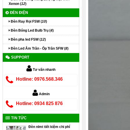
Xenon (
12
)
ĐÈN ĐIỆN
Đèn Ray Rọi FSW (
10
)
Đèn Bóng Led Bulb Trụ (
4
)
Đèn pha led FSW (
12
)
Đèn Led Âm Trần - Ốp Trần SFW (
8
)
SUPPORT
Tư vấn nhanh
Hotline: 0976.568.346
Admin
Hotline: 0934 825 876
TIN TỨC
Đèn nlmt tiết kiệm chi phí