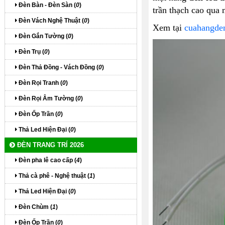
Đèn Bàn - Đèn Sàn (
0
)
trần thạch cao qua
Đèn Vách Nghệ Thuật (
0
)
Xem tại
cuahangde
Đèn Gắn Tường (
0
)
Đèn Trụ (
0
)
Đèn Thả Đồng - Vách Đồng (
0
)
Đèn Rọi Tranh (
0
)
Đèn Rọi Âm Tường (
0
)
Đèn Ốp Trần (
0
)
Thả Led Hiện Đại (
0
)
ĐÈN TRANG TRÍ 2026
Đèn pha lê cao cấp (
4
)
Thả cà phê - Nghệ thuật (
1
)
Thả Led Hiện Đại (
0
)
Đèn Chùm (
1
)
Đèn Ốp Trần (
0
)